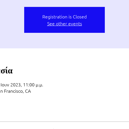
Registration is Closed
See other events
εσία
 Ιουν 2023, 11:00 μ.μ.
an Francisco, CA