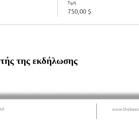
Τιμή
750,00 $
υτής της εκδήλωσης
ed
www.thebee