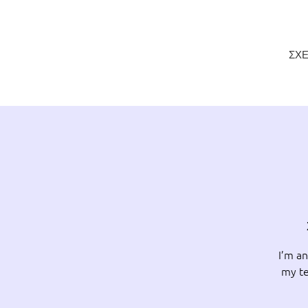
ΣΧΕ
I’m an
my te